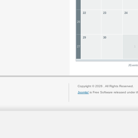
22
23
24
26
29
30
1
27
JEvent
Copyright © 2026 . All Rights Reserved.
Joomla!
is Free Software released under 