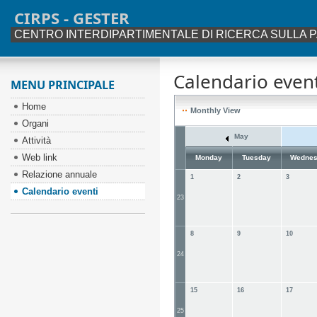
CIRPS - GESTER
CENTRO INTERDIPARTIMENTALE DI RICERCA SULLA P
Calendario event
MENU PRINCIPALE
Home
Monthly View
Organi
May
Attività
Web link
Monday
Tuesday
Wednes
Relazione annuale
1
2
3
Calendario eventi
23
8
9
10
24
15
16
17
25